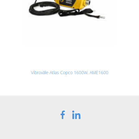
Vibrovāle Atlas Copco 1600W, AME1600