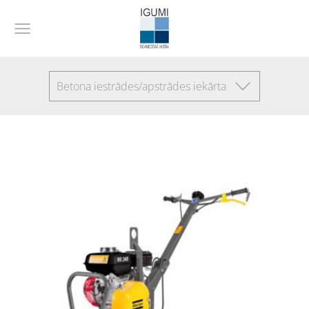
Betona iestrādes/apstrādes iekārta