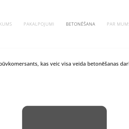
KUMS
PAKALPOJUMI
BETONĒŠANA
PAR MUM
s būvkomersants, kas veic visa veida betonēšanas dar